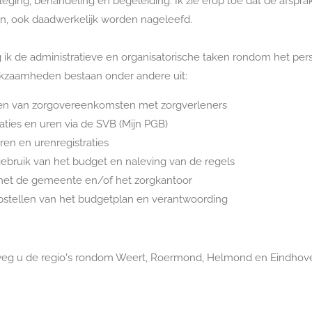
pleging, behandeling en begeleiding. Ik zie erop toe dat de afspr
n, ook daadwerkelijk worden nageleefd.
 ik de administratieve en organisatorische taken rondom het p
kzaamheden bestaan onder andere uit:
ren van zorgovereenkomsten met zorgverleners
aties en uren via de SVB (Mijn PGB)
ren en urenregistraties
ebruik van het budget en naleving van de regels
et de gemeente en/of het zorgkantoor
opstellen van het budgetplan en verantwoording
fweg u de regio's rondom Weert, Roermond, Helmond en Eindhov