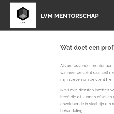
Ga
direct
LVM MENTORSCHAP
naar
de
hoofdinhoud
Wat doet een prof
Als professioneel mentor ben 
wanneer de cliënt daar zelf nie
mijn streven om de cliënt hier 
Ik wil mijn diensten inzetten 
heeft die dit kunnen of willen
onvoldoende in staat zijn om 
behandeling.