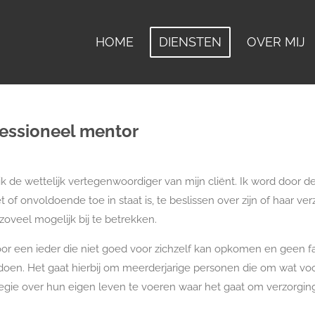
HOME
DIENSTEN
OVER MIJ
essioneel mentor
ik de wettelijk vertegenwoordiger van mijn cliënt. Ik word door
t of onvoldoende toe in staat is, te beslissen over zijn of haar ve
zoveel mogelijk bij te betrekken.
voor een ieder die niet goed voor zichzelf kan opkomen en geen 
 doen. Het gaat hierbij om meerderjarige personen die om wat voo
regie over hun eigen leven te voeren waar het gaat om verzorging