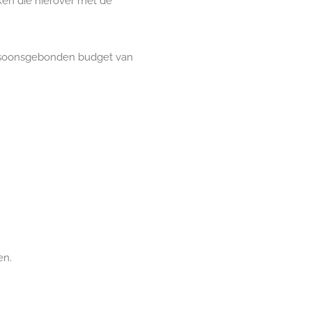
aken die hierover met de
ersoonsgebonden budget van
en.